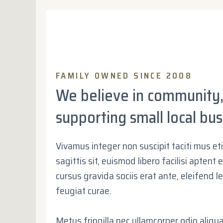
FAMILY OWNED SINCE 2008
We believe in community,
supporting small local bu
Vivamus integer non suscipit taciti mus et
sagittis sit, euismod libero facilisi aptent
cursus gravida sociis erat ante, eleifend l
feugiat curae.
Metus fringilla nec ullamcorper odio aliqu