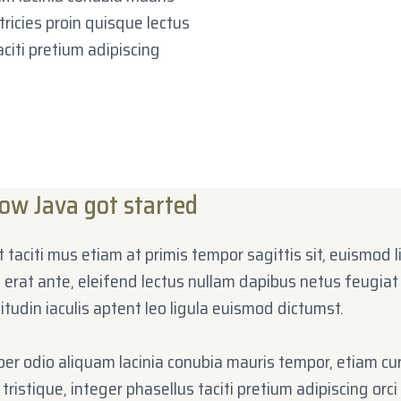
tricies proin quisque lectus
aciti pretium adipiscing
how Java got started
 taciti mus etiam at primis tempor sagittis sit, euismod l
s erat ante, eleifend lectus nullam dapibus netus feugiat
icitudin iaculis aptent leo ligula euismod dictumst.
per odio aliquam lacinia conubia mauris tempor, etiam curs
tristique, integer phasellus taciti pretium adipiscing orc