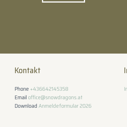
Kontakt
Phone
+436642145358
I
Email
office@snowdragons.at
Download
Anmeldeformular 2026