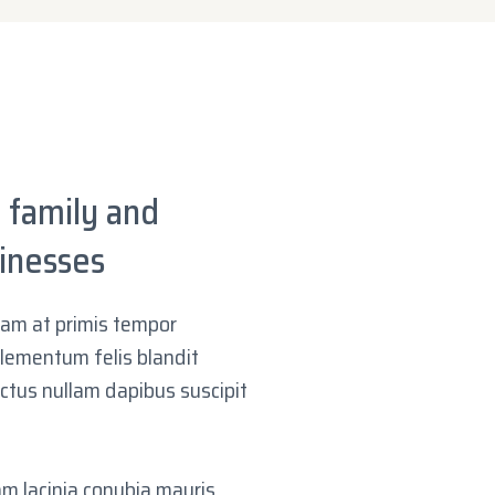
 family and
sinesses
iam at primis tempor
 elementum felis blandit
ectus nullam dapibus suscipit
am lacinia conubia mauris